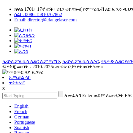
ክፍል 1701፣ 17ኛ ፎቅ፣ የዚቦ ቴክኖሎጂ ኮምፕረሲቭ አር ኤንድ ዲ ህን
ስልክ: 0086-15810767862
Email: director@triangelaser.com
ክሪዮሊፖሊሲስ ሌዘር ሊፖ ማሽን
,
ክሪዮሊፖሊሲስ ሊነር
,
የዲዮድ ሌዘር የፀ
© የቅጂ መብት - 2010-2025፡ መብቱ በህግ የተጠበቀ ነው።
ኢሜይል ላክ
ዋትስአፕ
x
ለመፈለግ Enter ወይም ለመዝጋት ES
English
French
German
Portuguese
Spanish
Russian