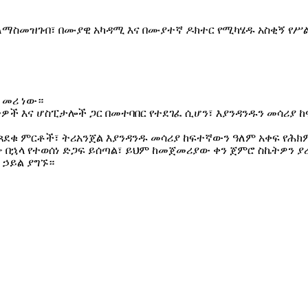
ማስመዝገብ፣ በሙያዊ አካዳሚ እና በሙያተኛ ዶክተር የሚካሄዱ አስቂኝ የሥል
 መሪ ነው።
ቲዎች እና ሆስፒታሎች ጋር በመተባበር የተደገፈ ሲሆን፣ እያንዳንዱን መሳሪያ ከ
ኬ) የጸደቁ ምርቶች፣ ትሪአንጀል እያንዳንዱ መሳሪያ ከፍተኛውን ዓለም አቀፍ የ
ጭ በኋላ የተወሰነ ድጋፍ ይሰጣል፣ ይህም ከመጀመሪያው ቀን ጀምሮ ስኬትዎን ያ
 ኃይል ያግኙ።