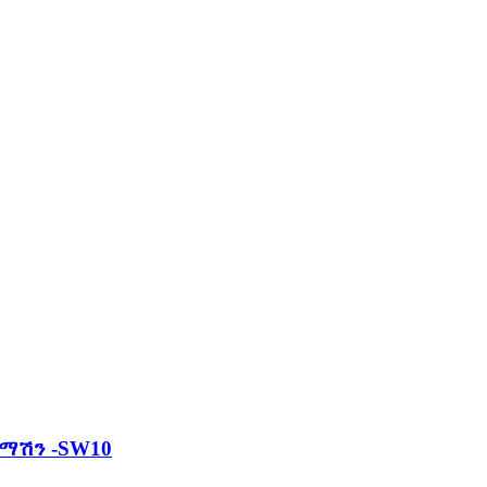
ማሽን -SW10