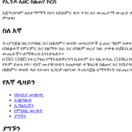
የኢንዶ ሌዘር ስልጠና ኮርስ
እጅግ በጣም አስተማማኝ የሆነ የሕክምና ቀዶ ጥገና እና ውጤታማ ውጤት ለ
ምዝገባ
ስለ እኛ
ትሪያንጀል በኢንዶላዘር እና በሕክምና ውበት መሳሪያዎች ፈጠራ ዓለም አቀፍ
በገለልተኛ የምርምር እና የልማት ስራ እና በዓለም ዙሪያ ካሉ ታዋቂ ዩኒቨርሲ
ውጤቶችን ለማቅረብ እንነድፋለን።
በ ISO 13485 የተረጋገጠ የማኑፋክቸሪንግ ሲስተም እና በኤፍዲኤ (510
የትም ይሁኑ የት፣ የእኛ ሙያዊ ቡድን አጠቃላይ ተግባራዊ ስልጠና እና ከሽያ
በህክምና ውበት ላይ የታመነ አጋርዎ በሆነው ትሪአንጀል አማካኝነት የፈጠራን
የእኛ ዲዛይን
የኩባንያ መገለጫ
አገልግሎት
ኤግዚቢሽን
የምስክር ወረቀት
ያግኙን
ያግኙን