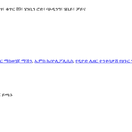
ፃ፣ ቁጥር 89፣ ሄንቢን ሮድ፣ ባኦዲንግ፣ ሄቤይ፣ ቻይና
ጉር ማስወገጃ ማሽን
,
ኤምስ ክሪዮሊፖሊሲስ
,
የዲዮድ ሌዘር ተንቀሳቃሽ የፀጉር
C ይጫኑ