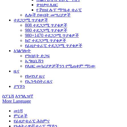
ቀዝቃዛ ሌዘር
የ Pmst ሉፕ ማግኔቶ ቴራፒ
ሌሎች የውበት መሣሪያዎች
ተደጋጋሚ ጥያቄዎች
808 ተደጋጋሚ ጥያቄዎች
980 ተደጋጋሚ ጥያቄዎች
980+1470 ተደጋጋሚ ጥያቄዎች
ክሮ ተደጋጋሚ ጥያቄዎች
የፊዚዮቴራፒ ተደጋጋሚ ጥያቄዎች
አገልግሎት
የግብይት ድጋፍ
ኤግዚቢሽን
የሌዘር መሳሪያዎቻችንን የሚጠቀም ማነው
ዜና
የኩባንያ ዜና
የኢንዱስትሪ ዜና
ያግኙን
ስፓኒሽ
እንግሊዝኛ
More Language
መነሻ
ምርቶች
የፊዚዮቴራፒ ሕክምና
የአልትራዌቭ ቴራፒ ማሽን