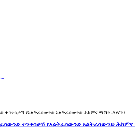
ትራሳውንድ ተንቀሳቃሽ የአልትራሳውንድ አልትራሳውንድ ሕክምና 