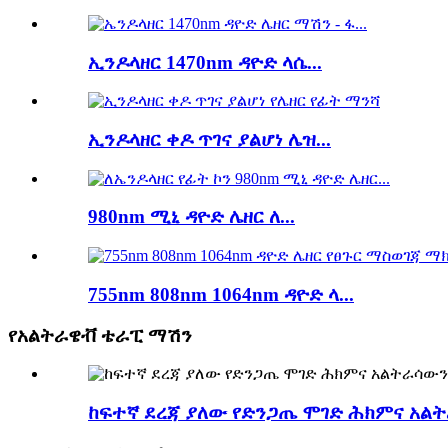
ኢንዶላዘር 1470nm ዳዮድ ላሴ...
ኢንዶላዘር ቀዶ ጥገና ያልሆነ ሌዝ...
980nm ሚኒ ዳዮድ ሌዘር ለ...
755nm 808nm 1064nm ዳዮድ ላ...
የአልትራዌቭ ቴራፒ ማሽን
ከፍተኛ ደረጃ ያለው የድንጋጤ ሞገድ ሕክምና አል