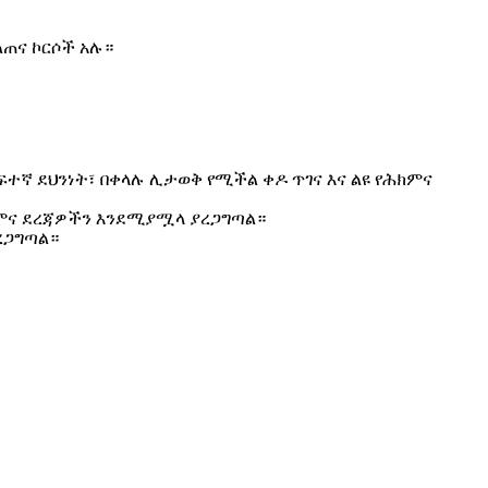
ጠና ኮርሶች አሉ።
ፍተኛ ደህንነት፣ በቀላሉ ሊታወቅ የሚችል ቀዶ ጥገና እና ልዩ የሕክምና
ሕክምና ደረጃዎችን እንደሚያሟላ ያረጋግጣል።
ረጋግጣል።