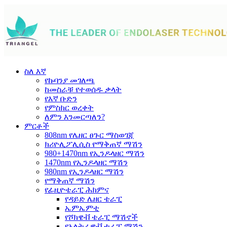
ስለ እኛ
የኩባንያ መገለጫ
ከመስራቹ የተወሰዱ ቃላት
የእኛ ቡድን
የምስክር ወረቀት
ለምን እንመርጣለን?
ምርቶች
808nm የሌዘር ፀጉር ማስወገጃ
ክሪዮሊፖሊሲስ የማቅጠኛ ማሽን
980+1470nm የኢንዶላዘር ማሽን
1470nm የኢንዶላዘር ማሽን
980nm የኢንዶላዘር ማሽን
የማቅጠኛ ማሽን
የፊዚዮቴራፒ ሕክምና
የዳይድ ሌዘር ቴራፒ
ኤምኤምቲ
የሾክዌቭ ቴራፒ ማሽኖች
የአልትራዌቭ ቴራፒ ማሽን