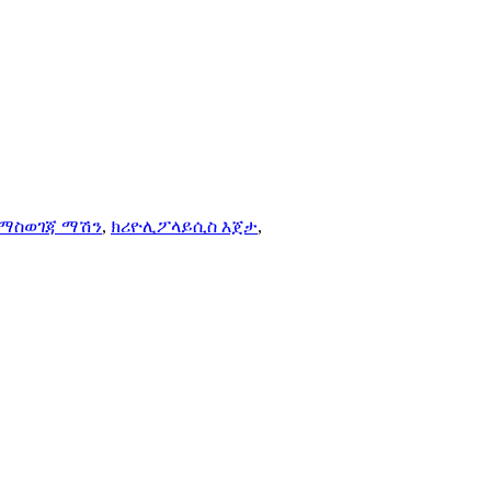
 ማስወገጃ ማሽን
,
ክሪዮሊፖላይሲስ እጀታ
,