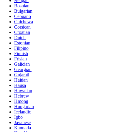
Bengali
Bosnian
Bulgarian
Cebuano
Chichewa
Corsican
Croatian
Dutch
Estonian
Filipino
Finnish
Frisian
Galician
Georgian
Gujarati
Haitian
Hausa
Hawaiian
Hebrew
Hmong
Hungarian
Icelandic
Igbo
Javanese
Kannada