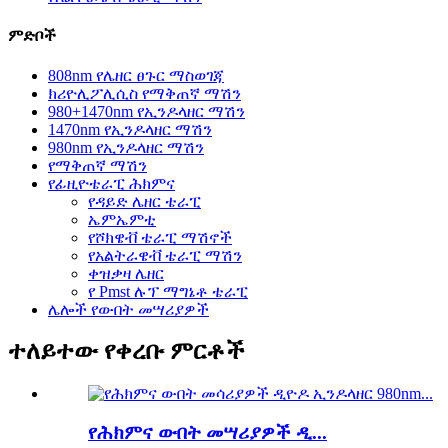
ምድቦች
808nm የሌዘር ፀጉር ማስወገጃ
ክሪዮሊፖሊሲስ የማቅጠኛ ማሽን
980+1470nm የኢንዶላዘር ማሽን
1470nm የኢንዶላዘር ማሽን
980nm የኢንዶላዘር ማሽን
የማቅጠኛ ማሽን
የፊዚዮቴራፒ ሕክምና
የዳይድ ሌዘር ቴራፒ
ኤምኤምቲ
የሾክዌቭ ቴራፒ ማሽኖች
የአልትራዌቭ ቴራፒ ማሽን
ቀዝቃዛ ሌዘር
የ Pmst ሉፕ ማግኔቶ ቴራፒ
ሌሎች የውበት መሣሪያዎች
ተለይተው የቀረቡ ምርቶች
የሕክምና ውበት መሣሪያዎች ዲ...