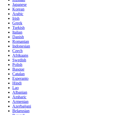
Japanese
Korean
Arabic
Irish
Greek
Turkish
Italian
Danish
Romanian
Indonesian
Czech
Afrikaans
Swedish
Polish
Basque
Catalan
Esperanto
Hindi
Lao
Albanian
Amharic
Armenian
Azerbaijani
Belarusian