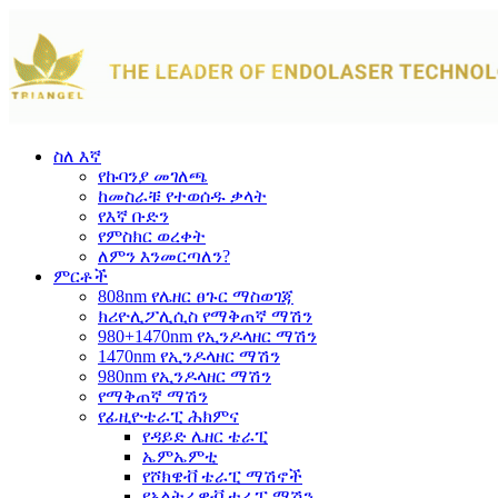
ስለ እኛ
የኩባንያ መገለጫ
ከመስራቹ የተወሰዱ ቃላት
የእኛ ቡድን
የምስክር ወረቀት
ለምን እንመርጣለን?
ምርቶች
808nm የሌዘር ፀጉር ማስወገጃ
ክሪዮሊፖሊሲስ የማቅጠኛ ማሽን
980+1470nm የኢንዶላዘር ማሽን
1470nm የኢንዶላዘር ማሽን
980nm የኢንዶላዘር ማሽን
የማቅጠኛ ማሽን
የፊዚዮቴራፒ ሕክምና
የዳይድ ሌዘር ቴራፒ
ኤምኤምቲ
የሾክዌቭ ቴራፒ ማሽኖች
የአልትራዌቭ ቴራፒ ማሽን