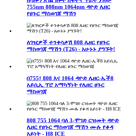
ለሳሎን አገልግሎት ከፍተኛ ጥራት ያለው
755nm 808nm 1064nm ዳዮድ ሌዘር
የፀጉር ማስወገጃ ማሽን
ለገዢዎች ተንቀሳቃሽ 808 ሌዘር የፀጉር
ማስወገጃ ማሽን (T26) - አሁኑኑ ያግኙት!
በ755፣ 808 እና 1064 ዳዮድ ሌዘር-ኤች8
አይሲኢ ፕሮ አማካኝነት የሌዘር ፀጉር
ማስወገጃ
808 755 1064 ባለ 3-ሞገድ ርዝመት ዳዮድ
ሌዘር የፀጉር ማስወገጃ ማሽን ሙሉ የቆዳ
አይነት - H8 ICE