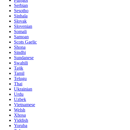
Punjabi
Serbian
Sesotho
Sinhala
Slovak
Slovenian
Somali
Samoan
Scots Gaelic
Shona
Sindhi
Sundanese
Swahili
Tajik
Tamil
Telugu
Thai
Ukrainian
Urdu
Uzbek
Vietnamese
Welsh
Xhosa
Yiddish
Yoruba