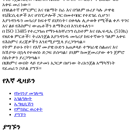
አቀፍ መሪ ነው።
በገለልተኛ የምርምር እና የልማት ስራ እና በዓለም ዙሪያ ካሉ ታዋቂ
ዩኒቨርሲቲዎች እና ሆስፒታሎች ጋር በመተባበር የተደገፈ ሲሆን፣
እያንዳንዱን መሳሪያ ከፍተኛ ደህንነት፣ በቀላሉ ሊታወቅ የሚችል ቀዶ ጥገና
እና ልዩ የሕክምና ውጤቶችን ለማቅረብ እንነድፋለን።
በ ISO 13485 የተረጋገጠ የማኑፋክቸሪንግ ሲስተም እና በኤፍዲኤ (510ኬ)
የጸደቁ ምርቶች፣ ትሪአንጀል እያንዳንዱ መሳሪያ ከፍተኛውን ዓለም አቀፍ
የሕክምና ደረጃዎችን እንደሚያሟላ ያረጋግጣል።
የትም ይሁኑ የት፣ የእኛ ሙያዊ ቡድን አጠቃላይ ተግባራዊ ስልጠና እና
ከሽያጭ በኋላ የተወሰነ ድጋፍ ይሰጣል፣ ይህም ከመጀመሪያው ቀን ጀምሮ
ስኬትዎን ያረጋግጣል።
በህክምና ውበት ላይ የታመነ አጋርዎ በሆነው ትሪአንጀል አማካኝነት
የፈጠራን ኃይል ያግኙ።
የእኛ ዲዛይን
የኩባንያ መገለጫ
አገልግሎት
ኤግዚቢሽን
የምስክር ወረቀት
ያግኙን
ያግኙን