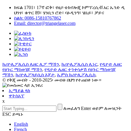
ክፍል 1701፣ 17ኛ ፎቅ፣ የዚቦ ቴክኖሎጂ ኮምፕረሲቭ አር ኤንድ ዲ
ህንፃ፣ ቁጥር 89፣ ሄንቢን ሮድ፣ ባኦዲንግ፣ ሄቤይ፣ ቻይና
ስልክ: 0086-15810767862
Email: director@triangelaser.com
ክሪዮሊፖሊሲስ ሌዘር ሊፖ ማሽን
,
ክሪዮሊፖሊሲስ ሊነር
,
የዲዮድ ሌዘር
የፀጉር ማስወገጃ ማሽን
,
የዲዮድ ሌዘር ተንቀሳቃሽ የፀጉር ማስወገጃ
ማሽን
,
ክሪዮሊፖላይሲስ እጀታ
,
ኤምስ ክሪዮሊፖሊሲስ
,
© የቅጂ መብት - 2010-2025፡ መብቱ በህግ የተጠበቀ ነው።
ኢሜይል ላክ
ዋትስአፕ
x
ለመፈለግ Enter ወይም ለመዝጋት
ESC ይጫኑ
English
French