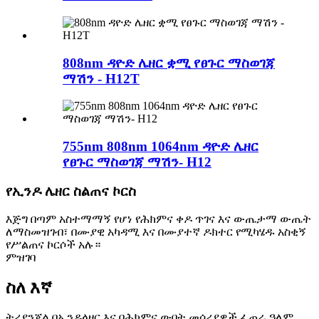
808nm ዳዮድ ሌዘር ቋሚ የፀጉር ማስወገጃ
ማሽን - H12T
755nm 808nm 1064nm ዳዮድ ሌዘር
የፀጉር ማስወገጃ ማሽን- H12
የኢንዶ ሌዘር ስልጠና ኮርስ
እጅግ በጣም አስተማማኝ የሆነ የሕክምና ቀዶ ጥገና እና ውጤታማ ውጤት
ለማስመዝገብ፣ በሙያዊ አካዳሚ እና በሙያተኛ ዶክተር የሚካሄዱ አስቂኝ
የሥልጠና ኮርሶች አሉ።
ምዝገባ
ስለ እኛ
ትሪያንጀል በኢንዶላዘር እና በሕክምና ውበት መሳሪያዎች ፈጠራ ዓለም