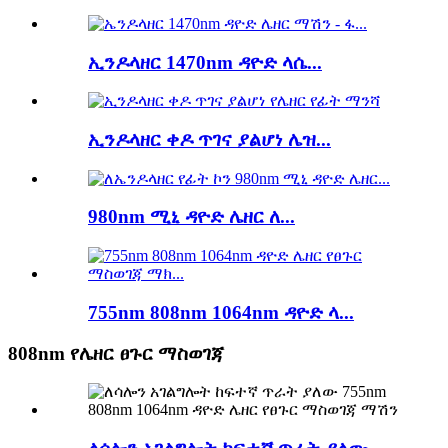
ኢንዶላዘር 1470nm ዳዮድ ላሴ...
ኢንዶላዘር ቀዶ ጥገና ያልሆነ ሌዝ...
980nm ሚኒ ዳዮድ ሌዘር ለ...
755nm 808nm 1064nm ዳዮድ ላ...
808nm የሌዘር ፀጉር ማስወገጃ