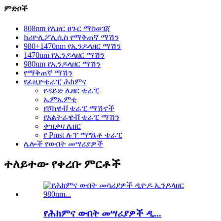
ምድቦች
808nm የሌዘር ፀጉር ማስወገጃ
ክሪዮሊፖሊሲስ የማቅጠኛ ማሽን
980+1470nm የኢንዶላዘር ማሽን
1470nm የኢንዶላዘር ማሽን
980nm የኢንዶላዘር ማሽን
የማቅጠኛ ማሽን
የፊዚዮቴራፒ ሕክምና
የዳይድ ሌዘር ቴራፒ
ኤምኤምቲ
የሾክዌቭ ቴራፒ ማሽኖች
የአልትራዌቭ ቴራፒ ማሽን
ቀዝቃዛ ሌዘር
የ Pmst ሉፕ ማግኔቶ ቴራፒ
ሌሎች የውበት መሣሪያዎች
ተለይተው የቀረቡ ምርቶች
የሕክምና ውበት መሣሪያዎች ዲ...