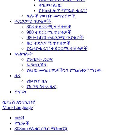
ቀዝቃዛ ሌዘር
የ Pmst ሉፕ ማግኔቶ ቴራፒ
ሌሎች የውበት መሣሪያዎች
ተደጋጋሚ ጥያቄዎች
808 ተደጋጋሚ ጥያቄዎች
980 ተደጋጋሚ ጥያቄዎች
980+1470 ተደጋጋሚ ጥያቄዎች
ክሮ ተደጋጋሚ ጥያቄዎች
የፊዚዮቴራፒ ተደጋጋሚ ጥያቄዎች
አገልግሎት
የግብይት ድጋፍ
ኤግዚቢሽን
የሌዘር መሳሪያዎቻችንን የሚጠቀም ማነው
ዜና
የኩባንያ ዜና
የኢንዱስትሪ ዜና
ያግኙን
ስፓኒሽ
እንግሊዝኛ
More Language
መነሻ
ምርቶች
808nm የሌዘር ፀጉር ማስወገጃ