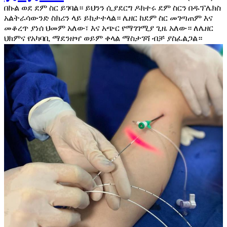
በኩል ወደ ደም ስር ይገባል። ይህንን ሲያደርግ ዶክተሩ ደም ስርን በዱፕሌክስ
አልትራሳውንድ ስክሪን ላይ ይከታተላል። ሌዘር ከደም ስር መገጣጠም እና
መቆረጥ ያነሰ ህመም አለው፣ እና አጭር የማገገሚያ ጊዜ አለው። ለሌዘር
ህክምና የአካባቢ ማደንዘዣ ወይም ቀላል ማስታገሻ ብቻ ያስፈልጋል።