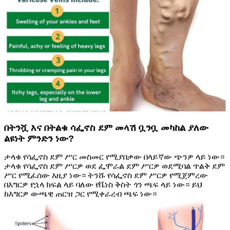
በትንሿ እና በትልቁ ሳፌኖስ ደም መላሽ ቧንቧ መካከል ያለው
ልዩነት ምንድን ነው?
ታላቁ የሳፌኖስ ደም ሥር መስመር የሚያበቃው በላይኛው ጭንዎ ላይ ነው።
ታላቁ የሳፌኖስ ደም ሥርዎ ወደ ፌሞራል ደም ሥርዎ ወደሚባል ጥልቅ ደም
ሥር የሚፈሰው እዚያ ነው። ትንሹ የሳፌኖስ ደም ሥርዎ የሚጀምረው
በእግርዎ የኋላ ክፍል ላይ ባለው የቬነስ ቅስት ጎን ጫፍ ላይ ነው። ይህ
ከእግርዎ ውጫዊ ጠርዝ ጋር የሚቀራረብ ጫፍ ነው።