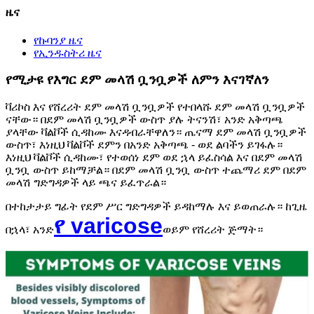
ዜና
የኩባንያ ዜና
የኢንዱስትሪ ዜና
የሚታዩ የእግር ደም መላሽ ቧንቧዎች ለምን እናገኛለን
ቫሪኮስ እና የሸረሪት ደም መላሽ ቧንቧዎች የተበላሹ ደም መላሽ ቧንቧዎች
ናቸው። በደም መላሽ ቧንቧዎች ውስጥ ያሉ ትናንሽ፣ አንድ አቅጣጫ
ያላቸው ቫልቮች ሲዳከሙ እናዳብራቸዋለን። ጤናማ ደም መላሽ ቧንቧዎች
ውስጥ፣ እነዚህ ቫልቮች ደምን በአንድ አቅጣጫ - ወደ ልባችን ይገፋሉ።
እነዚህ ቫልቮች ሲዳከሙ፣ የተወሰነ ደም ወደ ኋላ ይፈስሳል እና በደም መላሽ
ቧንቧ ውስጥ ይከማቻል። በደም መላሽ ቧንቧ ውስጥ ተጨማሪ ደም በደም
መላሽ ግድግዳዎች ላይ ጫና ይፈጥራል።
በተከታታይ ግፊት የደም ሥር ግድግዳዎች ይዳከማሉ እና ይወጠራሉ። ከጊዜ
የ varicose
በኋላ፣ አንድ
ወይም የሸረሪት ጅማት።