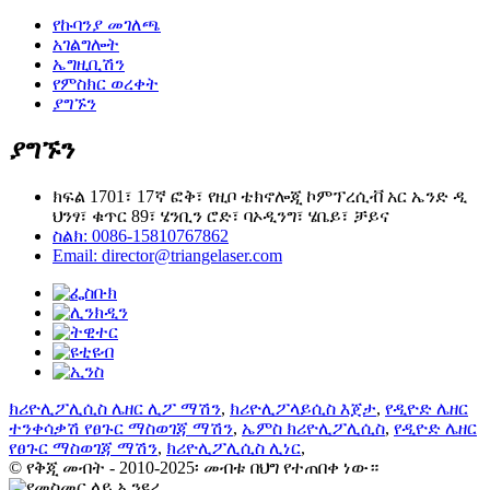
የኩባንያ መገለጫ
አገልግሎት
ኤግዚቢሽን
የምስክር ወረቀት
ያግኙን
ያግኙን
ክፍል 1701፣ 17ኛ ፎቅ፣ የዚቦ ቴክኖሎጂ ኮምፕረሲቭ አር ኤንድ ዲ
ህንፃ፣ ቁጥር 89፣ ሄንቢን ሮድ፣ ባኦዲንግ፣ ሄቤይ፣ ቻይና
ስልክ: 0086-15810767862
Email: director@triangelaser.com
ክሪዮሊፖሊሲስ ሌዘር ሊፖ ማሽን
,
ክሪዮሊፖላይሲስ እጀታ
,
የዲዮድ ሌዘር
ተንቀሳቃሽ የፀጉር ማስወገጃ ማሽን
,
ኤምስ ክሪዮሊፖሊሲስ
,
የዲዮድ ሌዘር
የፀጉር ማስወገጃ ማሽን
,
ክሪዮሊፖሊሲስ ሊነር
,
© የቅጂ መብት - 2010-2025፡ መብቱ በህግ የተጠበቀ ነው።