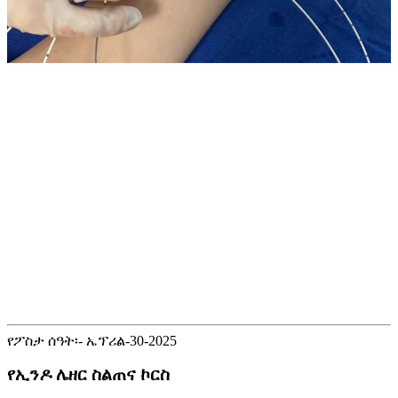
የፖስታ ሰዓት፡- ኤፕሪል-30-2025
የኢንዶ ሌዘር ስልጠና ኮርስ