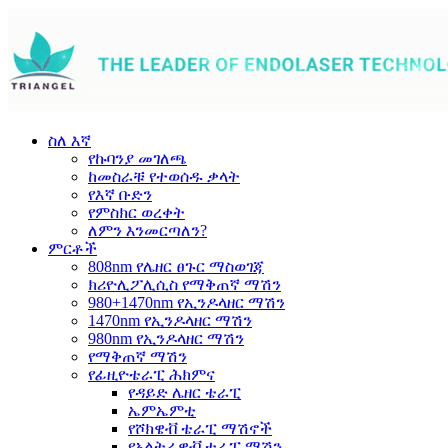
ስለ እኛ
የኩባንያ መገለጫ
ከመስራቹ የተወሰዱ ቃላት
የእኛ ቡድን
የምስክር ወረቀት
ለምን እንመርጣለን?
ምርቶች
808nm የሌዘር ፀጉር ማስወገጃ
ክሪዮሊፖሊሲስ የማቅጠኛ ማሽን
980+1470nm የኢንዶላዘር ማሽን
1470nm የኢንዶላዘር ማሽን
980nm የኢንዶላዘር ማሽን
የማቅጠኛ ማሽን
የፊዚዮቴራፒ ሕክምና
የዳይድ ሌዘር ቴራፒ
ኤምኤምቲ
የሾክዌቭ ቴራፒ ማሽኖች
የአልትራዌቭ ቴራፒ ማሽን