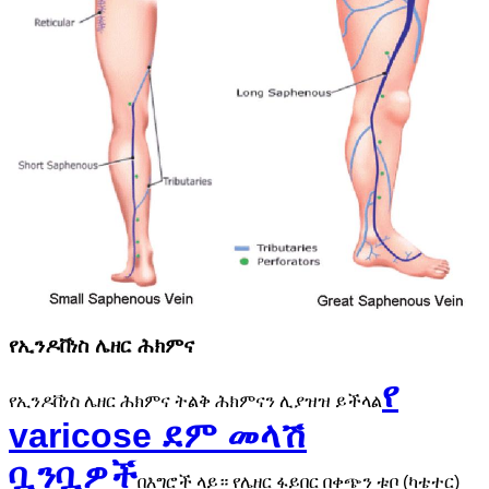
የኢንዶቨነስ ሌዘር ሕክምና
የ
የኢንዶቨነስ ሌዘር ሕክምና ትልቅ ሕክምናን ሊያዝዝ ይችላል
varicose ደም መላሽ
ቧንቧዎች
በእግሮች ላይ። የሌዘር ፋይበር በቀጭን ቱቦ (ካቴተር)