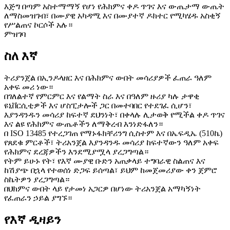
እጅግ በጣም አስተማማኝ የሆነ የሕክምና ቀዶ ጥገና እና ውጤታማ ውጤት
ለማስመዝገብ፣ በሙያዊ አካዳሚ እና በሙያተኛ ዶክተር የሚካሄዱ አስቂኝ
የሥልጠና ኮርሶች አሉ።
ምዝገባ
ስለ እኛ
ትሪያንጀል በኢንዶላዘር እና በሕክምና ውበት መሳሪያዎች ፈጠራ ዓለም
አቀፍ መሪ ነው።
በገለልተኛ የምርምር እና የልማት ስራ እና በዓለም ዙሪያ ካሉ ታዋቂ
ዩኒቨርሲቲዎች እና ሆስፒታሎች ጋር በመተባበር የተደገፈ ሲሆን፣
እያንዳንዱን መሳሪያ ከፍተኛ ደህንነት፣ በቀላሉ ሊታወቅ የሚችል ቀዶ ጥገና
እና ልዩ የሕክምና ውጤቶችን ለማቅረብ እንነድፋለን።
በ ISO 13485 የተረጋገጠ የማኑፋክቸሪንግ ሲስተም እና በኤፍዲኤ (510ኬ)
የጸደቁ ምርቶች፣ ትሪአንጀል እያንዳንዱ መሳሪያ ከፍተኛውን ዓለም አቀፍ
የሕክምና ደረጃዎችን እንደሚያሟላ ያረጋግጣል።
የትም ይሁኑ የት፣ የእኛ ሙያዊ ቡድን አጠቃላይ ተግባራዊ ስልጠና እና
ከሽያጭ በኋላ የተወሰነ ድጋፍ ይሰጣል፣ ይህም ከመጀመሪያው ቀን ጀምሮ
ስኬትዎን ያረጋግጣል።
በህክምና ውበት ላይ የታመነ አጋርዎ በሆነው ትሪአንጀል አማካኝነት
የፈጠራን ኃይል ያግኙ።
የእኛ ዲዛይን