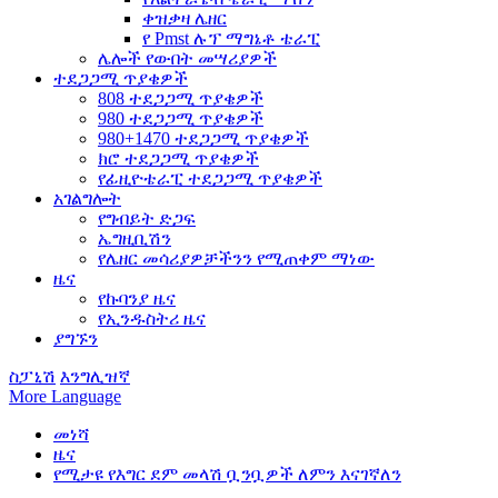
ቀዝቃዛ ሌዘር
የ Pmst ሉፕ ማግኔቶ ቴራፒ
ሌሎች የውበት መሣሪያዎች
ተደጋጋሚ ጥያቄዎች
808 ተደጋጋሚ ጥያቄዎች
980 ተደጋጋሚ ጥያቄዎች
980+1470 ተደጋጋሚ ጥያቄዎች
ክሮ ተደጋጋሚ ጥያቄዎች
የፊዚዮቴራፒ ተደጋጋሚ ጥያቄዎች
አገልግሎት
የግብይት ድጋፍ
ኤግዚቢሽን
የሌዘር መሳሪያዎቻችንን የሚጠቀም ማነው
ዜና
የኩባንያ ዜና
የኢንዱስትሪ ዜና
ያግኙን
ስፓኒሽ
እንግሊዝኛ
More Language
መነሻ
ዜና
የሚታዩ የእግር ደም መላሽ ቧንቧዎች ለምን እናገኛለን