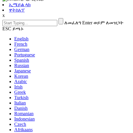
ኢሜይል ላክ
ዋትስአፕ
x
ለመፈለግ Enter ወይም ለመዝጋት
ESC ይጫኑ
English
French
German
Portuguese
Spanish
Russian
Japanese
Korean
Arabic
Irish
Greek
Turkish
Italian
Danish
Romanian
Indonesian
Czech
Afrikaans